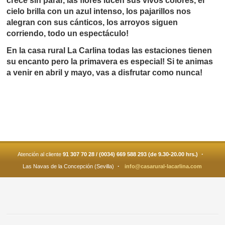
crece sin parar, las flores lucen sus vivos colores, el
cielo brilla con un azul intenso, los pajarillos nos
alegran con sus cánticos, los arroyos siguen
corriendo, todo un espectáculo!
En la casa rural La Carlina todas las estaciones tienen
su encanto pero la primavera es especial! Si te animas
a venir en abril y mayo, vas a disfrutar como nunca!
·
Atención al cliente
91 307 70 28 / (0034) 669 588 293 (de 9.30-20.00 hrs.)
·
Las Navas de la Concepción (Sevilla)
info@casarural-lacarlina.com