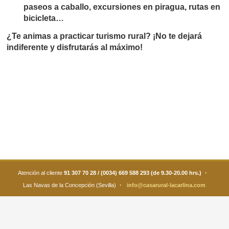
paseos a caballo, excursiones en piragua, rutas en
bicicleta…
¿Te animas a practicar turismo rural? ¡No te dejará
indiferente y disfrutarás al máximo!
·
Atención al cliente
91 307 70 28 / (0034) 669 588 293 (de 9.30-20.00 hrs.)
·
Las Navas de la Concepción (Sevilla)
info@casarural-lacarlina.com