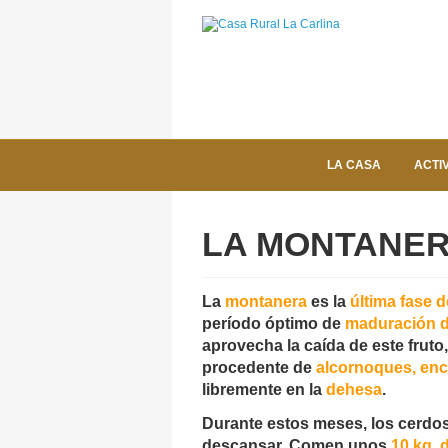
LA CASA
ACTI
LA MONTANE
La
montanera
es la
última fase d
período óptimo de
maduración de
aprovecha la caída de este fruto
procedente de
alcornoques, enc
libremente en la
dehesa
.
Durante estos meses, los cerdos
descansar. Comen unos
10 kg. d