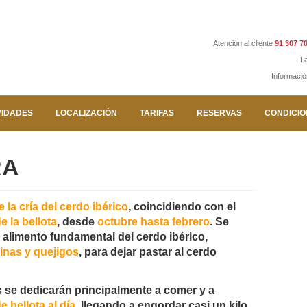
Atención al cliente
91 307 70
L
Informaci
VIDADES
LOCALIZACIÓN
TARIFAS
RESERVAS
CONDICIO
RA
e la cría del cerdo ibérico
, coincidiendo con el
 la bellota
, desde
octubre hasta febrero
. Se
, alimento fundamental del cerdo ibérico,
inas y quejigos
, para dejar pastar al cerdo
 se dedicarán principalmente a comer y a
e bellota al día
, llegando a engordar casi un kilo