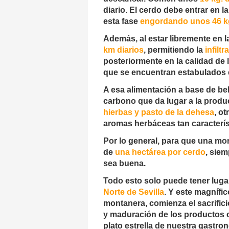
diario. El cerdo debe entrar en 
esta fase
engordando unos 46 k
Además, al estar libremente en
km diarios
, permitiendo la
infilt
posteriormente en la calidad de l
que se encuentran estabulados 
A esa alimentación a base de be
carbono que da lugar a la produ
hierbas y pasto de la dehesa
, o
aromas herbáceas tan caracterís
Por lo general, para que una mon
de
una hectárea por cerdo
, sie
sea buena.
Todo esto solo puede tener luga
Norte de Sevilla
. Y este magnífi
montanera, comienza el sacrifici
y maduración de los productos 
plato estrella de nuestra gastro