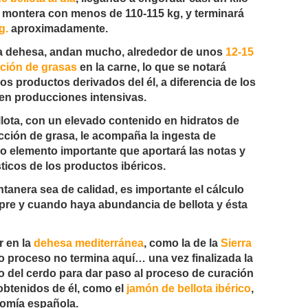
la montera con menos de 110-115 kg, y terminará
g.
aproximadamente.
 la dehesa, andan mucho, alrededor de unos
12-15
ración de grasas
en la carne, lo que se notará
os productos derivados del él, a diferencia de los
en producciones intensivas.
llota, con un elevado contenido en hidratos de
cción de grasa, le acompaña la ingesta de
tro elemento importante que aportará las notas y
ticos de los productos ibéricos.
tanera sea de calidad, es importante el cálculo
mpre y cuando haya abundancia de bellota y ésta
r en la
dehesa mediterránea
, como la de la
Sierra
co proceso no termina aquí… una vez finalizada la
o del cerdo para dar paso al proceso de curación
obtenidos de él, como el
jamón de bellota ibérico
,
nomía española.