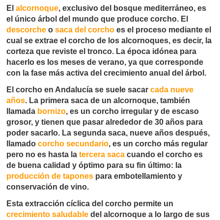
El
alcornoque
, exclusivo del bosque mediterráneo, es
el único árbol del mundo que produce corcho. El
descorche
o
saca del corcho
es el proceso mediante el
cual se extrae el corcho de los alcornoques, es decir, la
corteza que reviste el tronco. La época idónea para
hacerlo es los meses de verano, ya que corresponde
con la fase más activa del crecimiento anual del árbol.
El corcho en Andalucía se suele sacar
cada nueve
años
. La primera saca de un alcornoque, también
llamada
bornizo
, es un corcho irregular y de escaso
grosor, y tienen que pasar alrededor de 30 años para
poder sacarlo. La segunda saca, nueve años después,
llamado
corcho secundario
, es un corcho más regular
pero no es hasta la
tercera saca
cuando el corcho es
de buena calidad y óptimo para su fin último: la
producción de tapones
para embotellamiento y
conservación de vino.
Esta extracción cíclica del corcho permite un
crecimiento saludable
del alcornoque a lo largo de sus