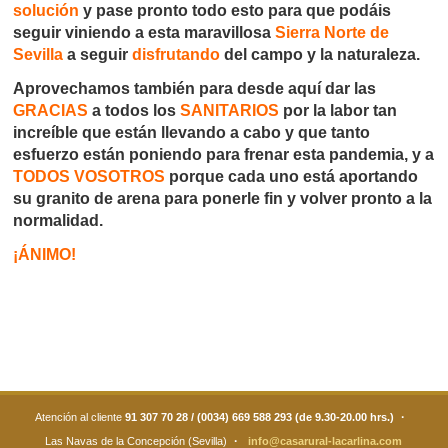
solución
y pase pronto todo esto para que podáis
seguir viniendo a esta maravillosa
Sierra Norte de
Sevilla
a seguir
disfrutando
del campo y la naturaleza.
Aprovechamos también para desde aquí dar las
GRACIAS
a todos los
SANITARIOS
por la labor tan
increíble que están llevando a cabo y que tanto
esfuerzo están poniendo para frenar esta pandemia, y a
TODOS VOSOTROS
porque cada uno está aportando
su granito de arena para ponerle fin y volver pronto a la
normalidad.
¡ÁNIMO!
·
Atención al cliente
91 307 70 28 / (0034) 669 588 293 (de 9.30-20.00 hrs.)
·
Las Navas de la Concepción (Sevilla)
info@casarural-lacarlina.com