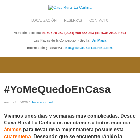
LOCALIZACIÓN
RESERVAS
CONTACTO
Atención al cliente
91 307 70 28 / (0034) 669 588 293 (de 9.30-20.00 hrs.)
Las Navas de la Concepción (Sevilla)
Ver Mapa
Información y Reservas
info@casarural-lacarlina.com
#YoMeQuedoEnCasa
marzo 18, 2020
/
Uncategorized
Vivimos unos días y semanas muy complicadas. Desde
Casa Rural La Carlina os mandamos a todos muchos
ánimos
para llevar de la mejor manera posible esta
cuarentena
. Deseando que se encuentre rápido la