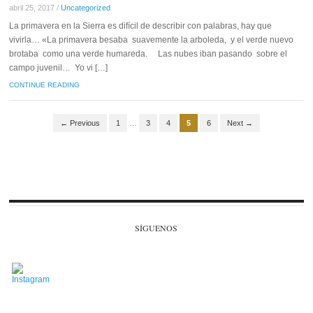
abril 25, 2017
/
Uncategorized
La primavera en la Sierra es difícil de describir con palabras, hay que
vivirla… «La primavera besaba suavemente la arboleda, y el verde nuevo
brotaba como una verde humareda. Las nubes iban pasando sobre el
campo juvenil… Yo vi […]
CONTINUE READING
← Previous
1
…
3
4
5
6
Next →
SÍGUENOS